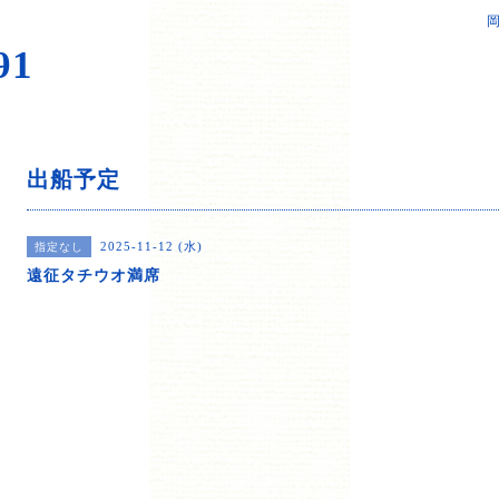
岡
91
出船予定
2025-11-12 (水)
指定なし
遠征タチウオ満席