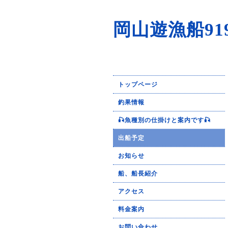
岡山遊漁船91
トップページ
釣果情報
🎣魚種別の仕掛けと案内です🎣
出船予定
お知らせ
船、船長紹介
アクセス
料金案内
お問い合わせ