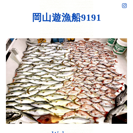
岡山遊漁船9191