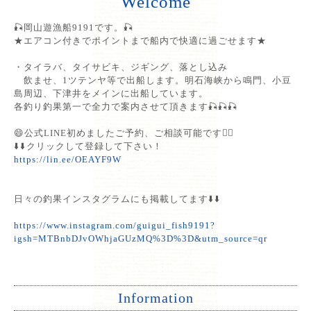
Welcome
🎣岡山遊漁船9191です。🎣
★エアコン付きでポイントまで船内で快適に過ごせます★
・タイラバ、タイサビキ、ジギング、落とし込み
飲ませ、1ツテンヤ等で出船します。明石海峡から鳴門、小豆
島周辺、下津井をメインに出船しています。
各釣り釣果第一で全力で案内させて頂きます🎣🎣🎣
😄公式LINE初めましたご予約、ご相談可能です🙆‍♂️
⬇️⬇️クリックして登録して下さい！
https://lin.ee/OEAYF9W
日々の釣果インスタグラムにも掲載してます⬇️⬇️
https://www.instagram.com/guigui_fish9191?
igsh=MTBnbDJvOWhjaGUzMQ%3D%3D&utm_source=qr
Information