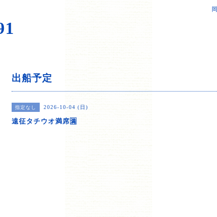
岡
91
出船予定
2026-10-04 (日)
指定なし
遠征タチウオ満席🈵