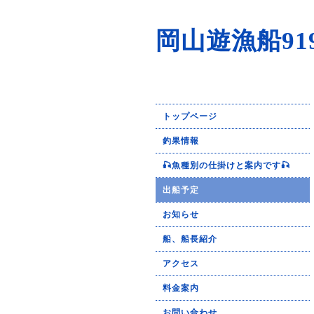
岡山遊漁船91
トップページ
釣果情報
🎣魚種別の仕掛けと案内です🎣
出船予定
お知らせ
船、船長紹介
アクセス
料金案内
お問い合わせ