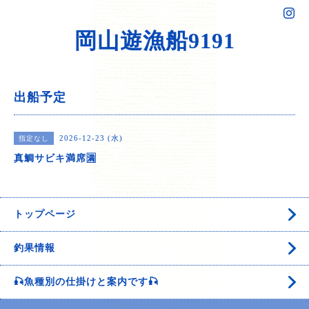
岡山遊漁船9191
出船予定
2026-12-23 (水)
指定なし
真鯛サビキ満席🈵
トップページ
釣果情報
🎣魚種別の仕掛けと案内です🎣