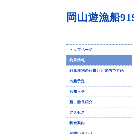
岡山遊漁船91
トップページ
釣果情報
🎣魚種別の仕掛けと案内です🎣
出船予定
お知らせ
船、船長紹介
アクセス
料金案内
お問い合わせ