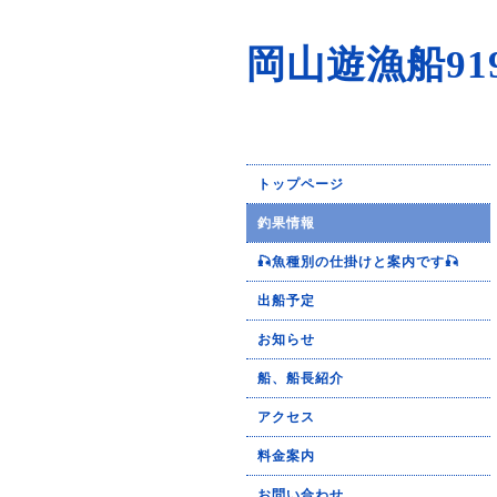
岡山遊漁船91
トップページ
釣果情報
🎣魚種別の仕掛けと案内です🎣
出船予定
お知らせ
船、船長紹介
アクセス
料金案内
お問い合わせ