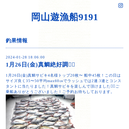
岡山遊漁船9191
釣果情報
2024-01-28 18:06:00
1月26日(金)真鯛絶好調🙆‍♂️
1月26日(金)真鯛サビキ4名様トップ20枚〜 船中45枚！この日は
サイズ良く35〜50平均max60㎝でラッシュでは2連.3連とコンス
タントに当たりました！真鯛サビキを楽しんで頂けました🙆‍♂️ご
乗船ありがとうございました！ご予約お待ちしております。