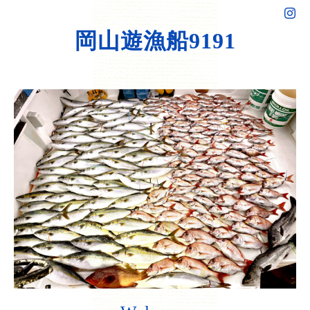
岡山遊漁船9191