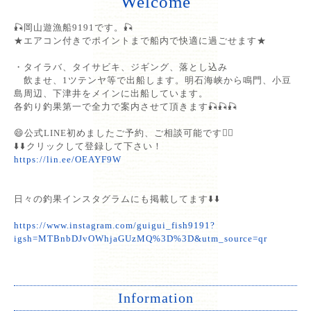
Welcome
🎣岡山遊漁船9191です。🎣
★エアコン付きでポイントまで船内で快適に過ごせます★
・タイラバ、タイサビキ、ジギング、落とし込み
飲ませ、1ツテンヤ等で出船します。明石海峡から鳴門、小豆
島周辺、下津井をメインに出船しています。
各釣り釣果第一で全力で案内させて頂きます🎣🎣🎣
😄公式LINE初めましたご予約、ご相談可能です🙆‍♂️
⬇️⬇️クリックして登録して下さい！
https://lin.ee/OEAYF9W
日々の釣果インスタグラムにも掲載してます⬇️⬇️
https://www.instagram.com/guigui_fish9191?
igsh=MTBnbDJvOWhjaGUzMQ%3D%3D&utm_source=qr
Information