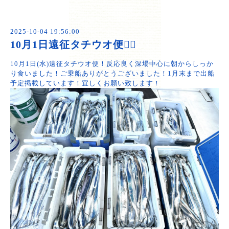
2025-10-04 19:56:00
10月1日遠征タチウオ便🙆‍♂️
10月1日(水)遠征タチウオ便！反応良く深場中心に朝からしっか
り食いました！ご乗船ありがとうございました！1月末まで出船
予定掲載しています！宜しくお願い致します！