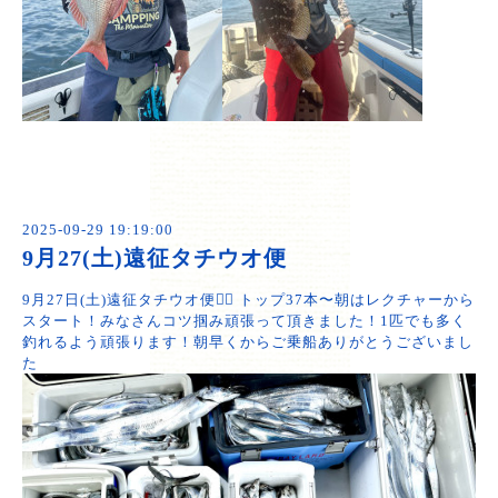
2025-09-29 19:19:00
9月27(土)遠征タチウオ便
9月27日(土)遠征タチウオ便🙆‍♂️ トップ37本〜朝はレクチャーから
スタート！みなさんコツ掴み頑張って頂きました！1匹でも多く
釣れるよう頑張ります！朝早くからご乗船ありがとうございまし
た